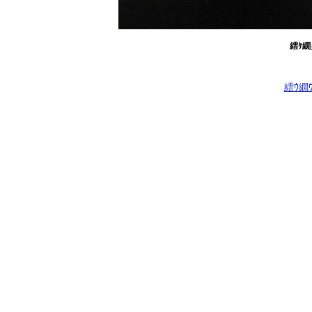
繧ｹ繝
繧ｳ繝